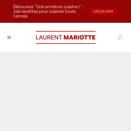
Découvrez "Une année en cuisine !" :
365 recettes pour cuisiner toute
DÉCOUVRIR
l'année