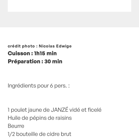
Posté à 13:00h
crédit photo : Nicolas Edwige
in
- Petits plats en équilibre -
,
-
Cuisson : 1h15 min
Recette -
,
Artichaut
,
artichauts
,
cidre
,
Poulet
,
Préparation : 30 min
Poulet
,
poulets
,
recette-home
,
weekendpoulet
by
Laurent Mariotte
0 Commentaires
Ingrédients pour 6 pers. :
1 poulet jaune de JANZÉ vidé et ficelé
Huile de pépins de raisins
Beurre
1/2 bouteille de cidre brut