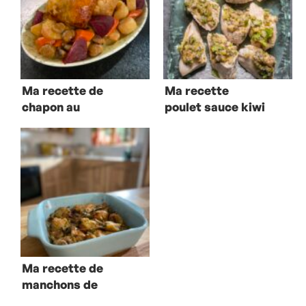
Ma recette de
Ma recette
chapon au
poulet sauce kiwi
riesling et
façon chimichurri
légumes d’hiver
Ma recette de
manchons de
poulet rôtis