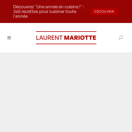
Découvrez "Une année en cuisine !" :
365 recettes pour cuisiner toute
DÉCOUVRIR
l'année