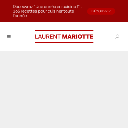
Découvrez "Une année en cuisine !" :
365 recettes pour cuisiner toute
DÉCOUVRIR
l'année