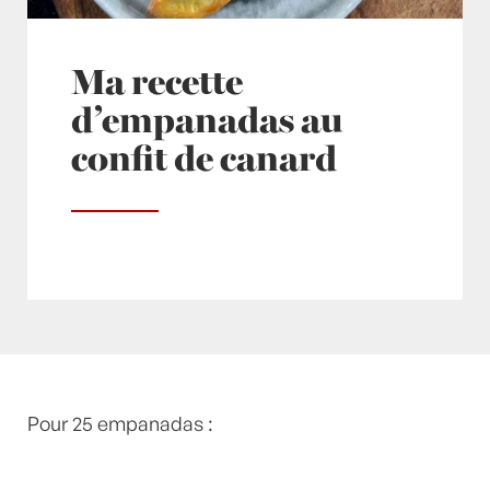
Ma recette
d’empanadas au
confit de canard
Posté à 10:00h
Pour 25 empanadas :
in
- Petits plats en équilibre -
,
-
Recette -
,
Canard
,
confit de canard
,
coriandre
,
Maïs
,
Oignon
,
Plat
,
Plats
,
Plats viandes
,
recette-