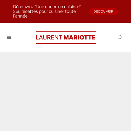
Découvrez "Une année en cuisine !" :
365 recettes pour cuisiner toute
DÉCOUVRIR
l'année