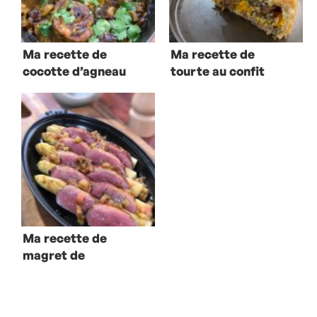
Ma recette de
Ma recette de
cocotte d’agneau
tourte au confit
aux aubergines
de canard &
potimarron
Ma recette de
magret de
canard aux
asperges
blanches