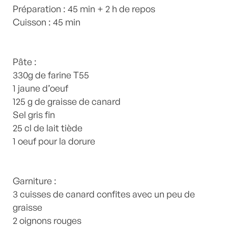
home
Préparation : 45 min + 2 h de repos
,
Viande
,
Viandes
by
Laurent Mariotte
7
Commentaires
Cuisson : 45 min
Pâte :
330g de farine T55
1 jaune d’oeuf
125 g de graisse de canard
Sel gris fin
25 cl de lait tiède
1 oeuf pour la dorure
Garniture :
3 cuisses de canard confites avec un peu de
graisse
2 oignons rouges