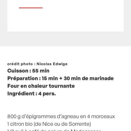
Posté à 17:39h
crédit photo : Nicolas Edwige
in
- Petits plats en équilibre -
,
-
Cuisson : 55 min
Recette -
,
Agneau
,
Courgette
,
courgettes
,
Préparation : 15 min + 30 min de marinade
Moutarde
,
Plat
,
Plats
,
Plats viandes
,
recette-
Four en chaleur tournante
home
,
Viande
,
Viandes
by
Laurent Mariotte
0
Ingrédient : 4 pers.
Commentaires
800 g d’épigrammes d’agneau en 4 morceaux
1 citron bio (de Nice ou de Sorrente)