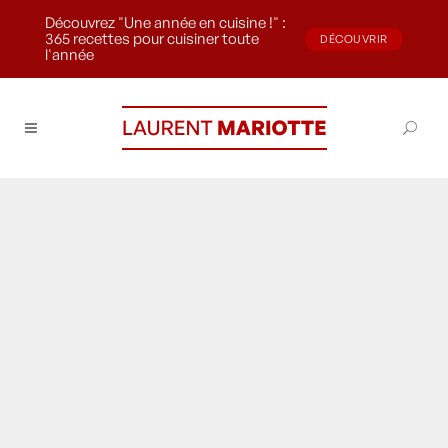
Découvrez "Une année en cuisine !" :
365 recettes pour cuisiner toute
DÉCOUVRIR
l'année