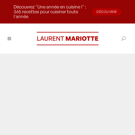
Découvrez "Une année en cuisine !" :
365 recettes pour cuisiner toute
DÉCOUVRIR
l'année