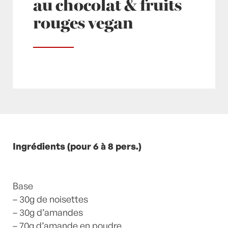
au chocolat & fruits
rouges vegan
Posté à 12:20h
Ingrédients (pour 6 à 8 pers.)
in
- Petits plats en équilibre -
,
-
Recette -
,
Chocolat
,
Dattes
,
Desserts
,
ETE
,
Framboise
,
Framboises
,
Fruits rouges
,
Fruits
secs
Base
,
Mûre
,
mûres
,
Myrtille
,
Myrtilles
,
recette-
home
– 30g de noisettes
,
tarte 2
by
Laurent Mariotte
17
Commentaires
– 30g d’amandes
– 70g d’amande en poudre