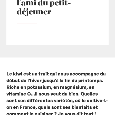
l’ami du petit-
déjeuner
Posté à 10:00h
Le kiwi est un fruit qui nous accompagne du
in
- Actualités -
,
- Bonjour -
by
Laurent Mariotte
début de l’hiver jusqu’à la fin du printemps.
0 Commentaires
Riche en potassium, en magnésium, en
vitamine C…il nous veut du bien. Quelles
sont ses différentes variétés, où le cultive-t-
on en France, quels sont ses bienfaits et
comment le cuisiner ? Je vous dit tout !