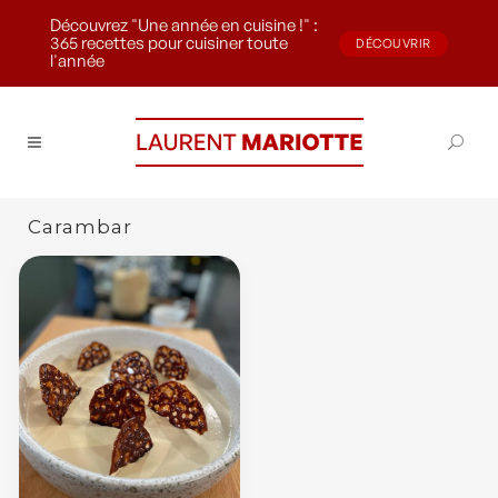
Découvrez "Une année en cuisine !" :
365 recettes pour cuisiner toute
DÉCOUVRIR
l'année
Carambar