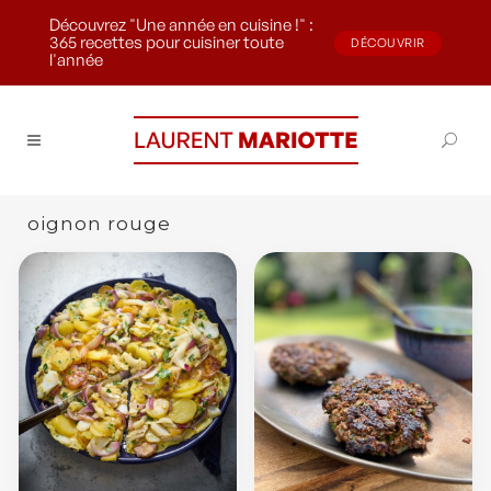
Découvrez "Une année en cuisine !" :
365 recettes pour cuisiner toute
DÉCOUVRIR
l'année
oignon rouge