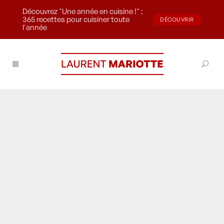
Découvrez "Une année en cuisine !" :
365 recettes pour cuisiner toute
DÉCOUVRIR
l'année