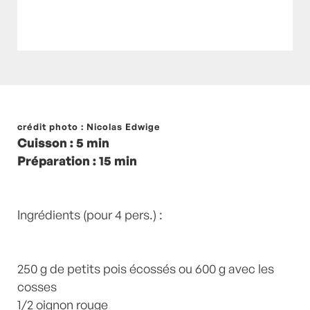
Posté à 15:38h
crédit photo : Nicolas Edwige
in
- Express
,
- Pas cher !
,
- Petits
Cuisson : 5 min
plats en équilibre -
,
- Recette -
,
- Veggie
,
Citron
Préparation : 15 min
vert
,
coriandre
,
Entrée
,
Entrées
,
Huile d'olive
,
oignon rouge
,
paprika fumé
,
Petits pois
,
recette-
home
by
Laurent Mariotte
0 Commentaires
Ingrédients (pour 4 pers.) :
250 g de petits pois écossés ou 600 g avec les
cosses
1/2 oignon rouge