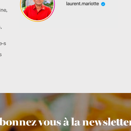
ine,
,
e-s
s
bonnez vous à la newsletter