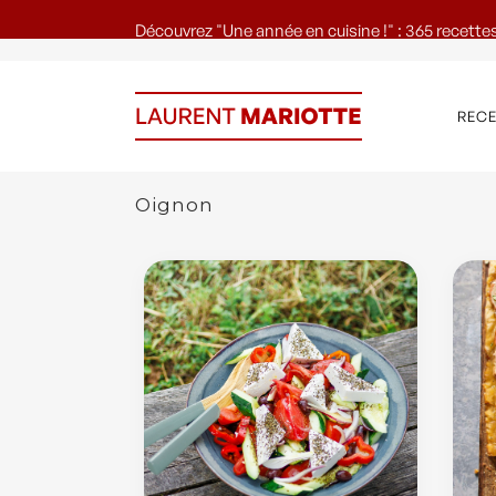
Découvrez "Une année en cuisine !" : 365 recettes
REC
Oignon