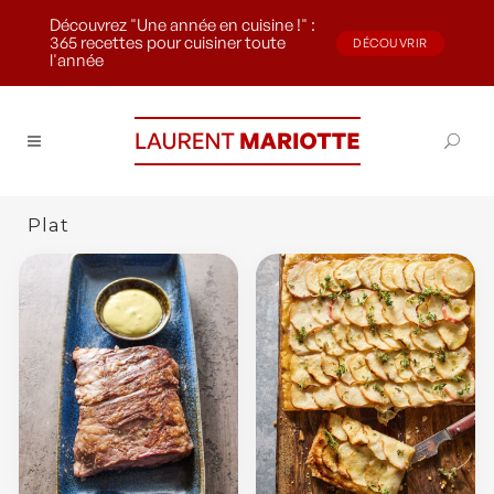
Découvrez "Une année en cuisine !" :
365 recettes pour cuisiner toute
DÉCOUVRIR
l'année
Plat