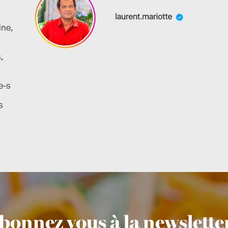
ine,
,
e-s
s
bonnez vous à la newsletter