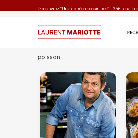
Découvrez "Une année en cuisine !" : 365 recettes
REC
poisson