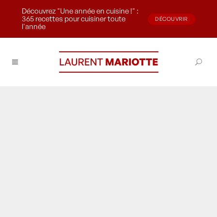
Découvrez "Une année en cuisine !" :
365 recettes pour cuisiner toute
DÉCOUVRIR
l'année