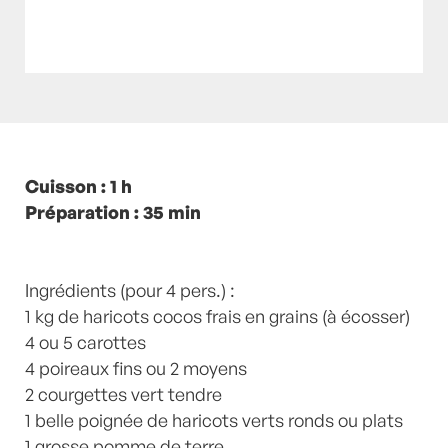
Posté à 11:00h
Cuisson : 1 h
in
- Petits plats en équilibre -
,
-
Recette -
Préparation : 35 min
,
3 ingrédients
,
Corse
,
ETE
,
Nepita
,
poisson
,
Poissons
,
recette-home
,
vuletta
by
Laurent Mariotte
2 Commentaires
Ingrédients (pour 4 pers.) :
1 kg de haricots cocos frais en grains (à écosser)
4 ou 5 carottes
4 poireaux fins ou 2 moyens
2 courgettes vert tendre
1 belle poignée de haricots verts ronds ou plats
1 grosse pomme de terre