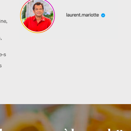
ine,
,
e-s
s