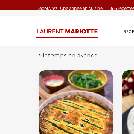
Découvrez "Une année en cuisine !" : 365 recettes
REC
Printemps en avance