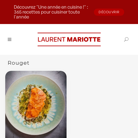
Découvrez "Une année en cuisine !" :
365 recettes pour cuisiner toute
DÉCOUVRIR
l'année
Rouget