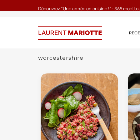
Découvrez "Une année en cuisine !" : 365 recettes
REC
worcestershire