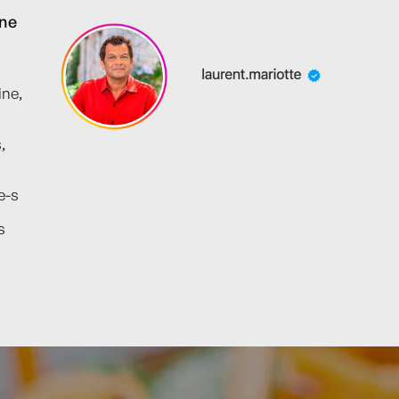
ine
ine,
,
e-s
s