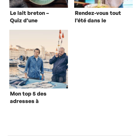
Le lait breton –
Rendez-vous tout
Quiz d’une
l’été dans le
consommation
Cantal sur TF1
locale et
responsable
Mon top 5 des
adresses à
découvrir à
Marseille