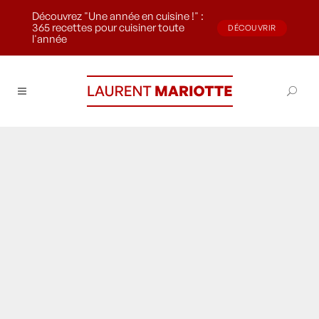
Découvrez "Une année en cuisine !" :
365 recettes pour cuisiner toute
DÉCOUVRIR
l'année