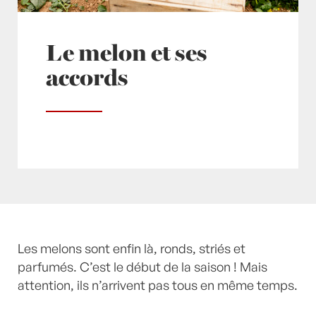
Le melon et ses
accords
Posté à 10:00h
Les melons sont enfin là, ronds, striés et
in
- Actualités -
,
Mes conseils,
mes coups de coeur, mes astuces
parfumés. C’est le début de la saison ! Mais
by
Laurent
Mariotte
attention, ils n’arrivent pas tous en même temps.
0 Commentaires