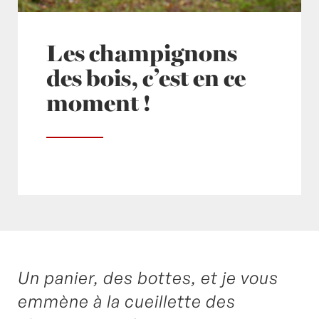
Les champignons
des bois, c’est en ce
moment !
Un panier, des bottes, et je vous
Posté à 10:00h
in
- Actualités -
by
Laurent
Mariotte
0 Commentaires
emmène à la cueillette des