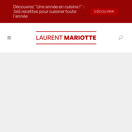
Découvrez "Une année en cuisine !" :
365 recettes pour cuisiner toute
DÉCOUVRIR
l'année