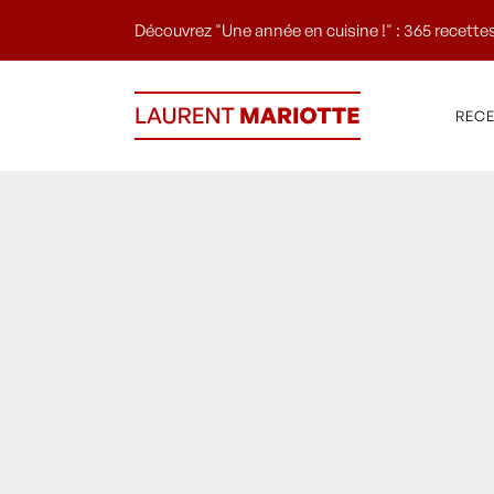
Découvrez "Une année en cuisine !" : 365 recettes
REC