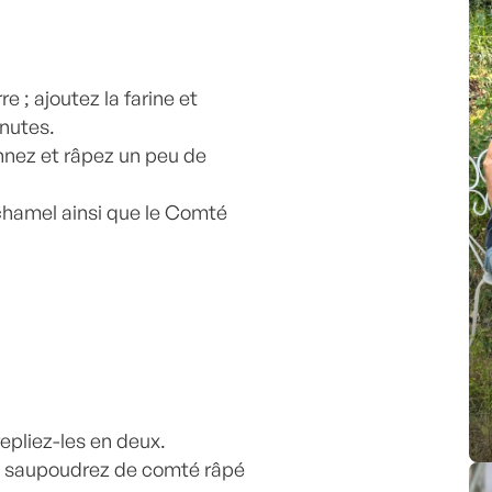
e ; ajoutez la farine et
inutes.
sonnez et râpez un peu de
échamel ainsi que le Comté
epliez-les en deux.
ré, saupoudrez de comté râpé