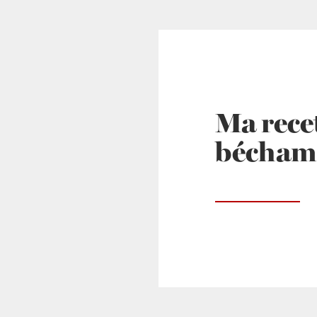
Ma recet
bécham