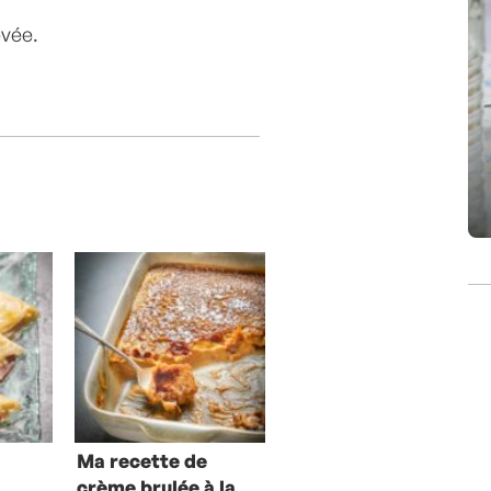
evée.
Ma recette de
crème brulée à la