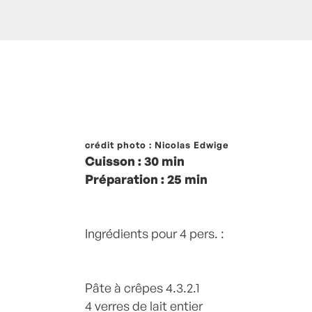
Posté à 12:22h
crédit photo : Nicolas Edwige
in
- Petits plats en équilibr
Cuisson : 30 min
Béchamel
,
Chandeleur
,
Crêpes
,
Enfants
Préparation : 25 min
home
,
RENTREE
by
Laurent Mariotte
0
Ingrédients pour 4 pers. :
Pâte à crêpes 4.3.2.1
4 verres de lait entier