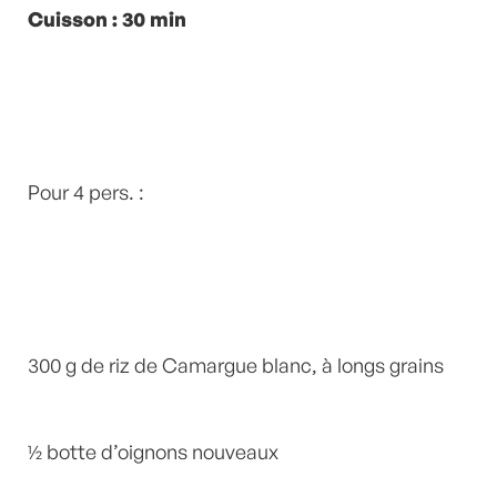
Sauce soja
Cuisson : 30 min
by
Laurent Mariotte
4
Commentaires
Pour 4 pers. :
300 g de riz de Camargue blanc, à longs grains
½ botte d’oignons nouveaux