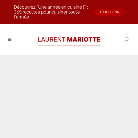
Découvrez "Une année en cuisine !" :
365 recettes pour cuisiner toute
DÉCOUVRIR
l'année