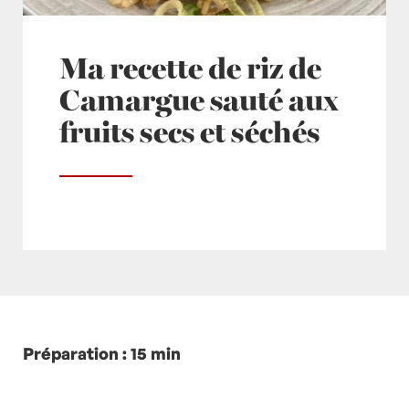
Ma recette de riz de
Camargue sauté aux
fruits secs et séchés
Posté à 11:42h
Préparation : 15 min
in
- Petits plats en équilibre -
,
-
Recette -
,
coriandre
,
cranberrie
,
Non classé
,
oignons nouveaux
,
pistaches
,
recette-home
,
Riz
,