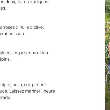
en deux, faites quelques
tes.
rrosez d’huile d’olive,
à mi-cuisson.
gines, les poivrons et les
épins.
igre, huile, sel, piment.
auce. Laissez mariner 1 heure
llade.