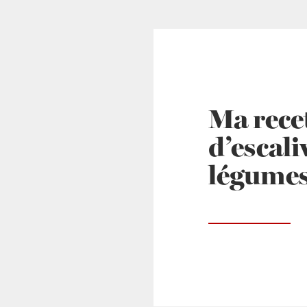
Ma rece
d’escali
légume