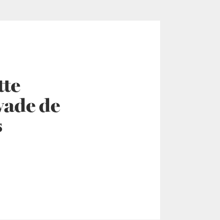
tte
vade de
s