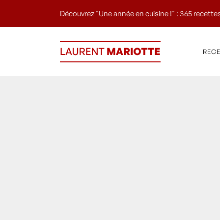
Découvrez "Une année en cuisine !" : 365 recettes
REC