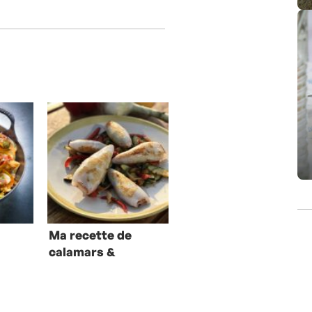
Ma recette de
calamars &
ratatouille
express à la
plancha