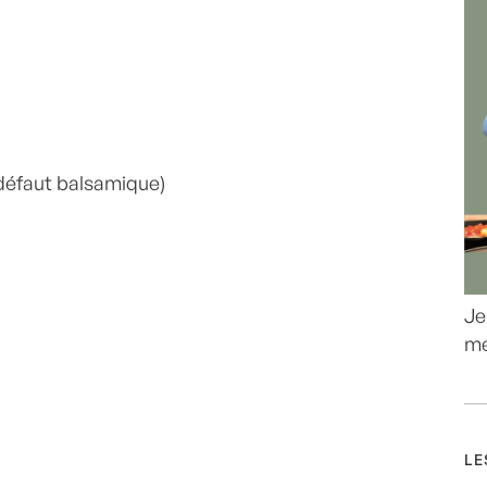
à défaut balsamique)
Je
me
LE