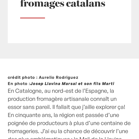
fromages catalans
Posté à 14:43h
crédit photo : Aurelio Rodriguez
in
- Actualités -
,
Actu
,
catalogne
,
En photo :
Josep Llavina Marsal et son fils Marti
fromage
,
Mes conseils, mes coups de coeur, mes
En Catalogne, au nord-est de l’Espagne, la
astuces
by
Laurent Mariotte
0 Commentaires
production fromagère artisanale connaît un
essor sans pareil. Il fallait que j’aille explorer ça!
En cinquante ans, la région est passée d’une
poignée de producteurs à plus d’une centaine de
fromageries. J’ai eu la chance de découvrir l’une