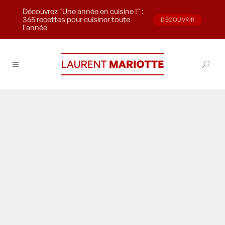
Découvrez "Une année en cuisine !" :
365 recettes pour cuisiner toute
DÉCOUVRIR
l'année