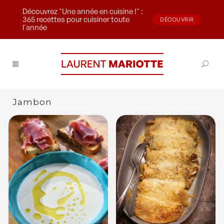
Découvrez "Une année en cuisine !" :
365 recettes pour cuisiner toute
DÉCOUVRIR
l'année
Jambon