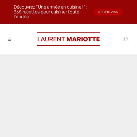
Découvrez "Une année en cuisine !" :
365 recettes pour cuisiner toute
DÉCOUVRIR
l'année