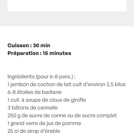
Posté à 14:00h
Cuisson : 30 min
in
- Petits plats en équilibre -
,
-
Recette -
Préparation : 15 minutes
,
Badiane
,
Canelle
,
Clous de girofle
,
Jambon
,
Jus de pomme
,
recette-home
,
Sirop
d'érable
by
Laurent Mariotte
0 Commentaires
Ingrédients (pour 6-8 pers.) :
1 jambon de cochon de lait cuit d’environ 2,5 kilos
6-8 étoiles de badiane
1 cuil. à soupe de clous de girofle
3 bâtons de cannelle
250 g de sucre de canne ou de sucre complet
1 grand verre de jus de pomme
25 cl de sirop d’érable