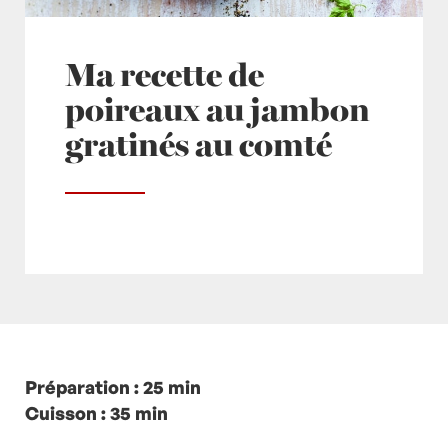
Ma recette de
poireaux au jambon
gratinés au comté
Posté à 12:55h
Préparation : 25 min
in
- Petits plats en équilibre -
,
-
Recette -
Cuisson : 35 min
,
Béchamel
,
Comté
,
fromage
,
Jambon
,
Non classé
,
Poireau
,
Poireaux
by
Laurent