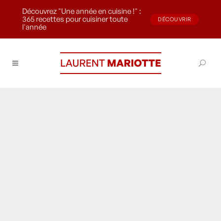
Découvrez "Une année en cuisine !" :
365 recettes pour cuisiner toute
DÉCOUVRIR
l'année