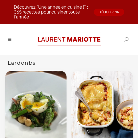
Découvrez "Une année en cuisine !" :
365 recettes pour cuisiner toute
DÉCOUVRIR
l'année
Lardonbs