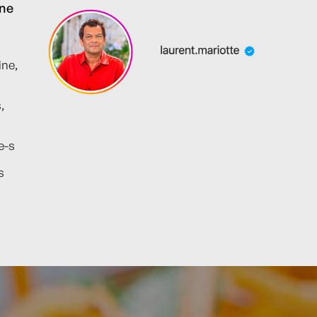
ine
ine,
,
e-s
s