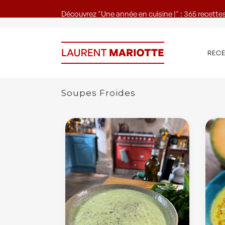
Découvrez "Une année en cuisine !" : 365 recettes
REC
Soupes Froides