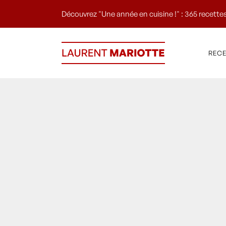
Découvrez "Une année en cuisine !" : 365 recettes
REC