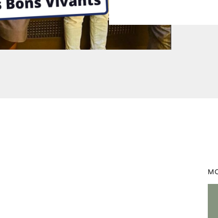
europe1
by
Laurent Mariotte
MO