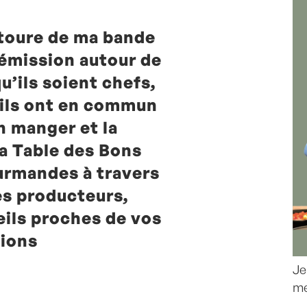
toure de ma bande
 émission autour de
qu’ils soient chefs,
, ils ont en commun
n manger et la
la Table des Bons
urmandes à travers
es producteurs,
eils proches de vos
ions
Je
me