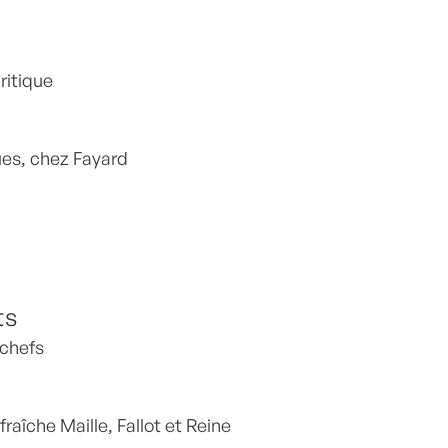
e
ritique
ues, chez Fayard
ts
 chefs
aîche Maille, Fallot et Reine