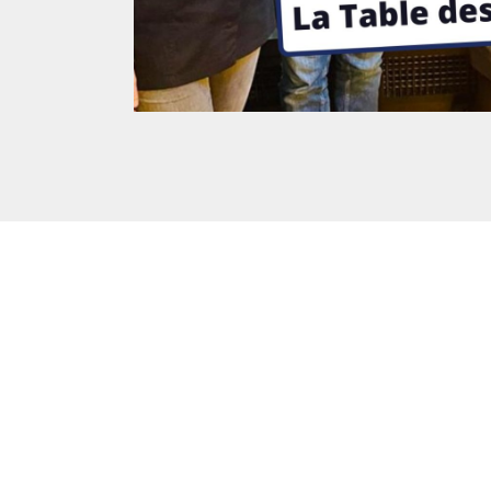
Posté à 11:37h
in
- Actualités -
,
- Radio -
,
0 Commentaires