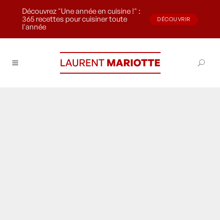
Découvrez "Une année en cuisine !" :
365 recettes pour cuisiner toute
DÉCOUVRIR
l'année