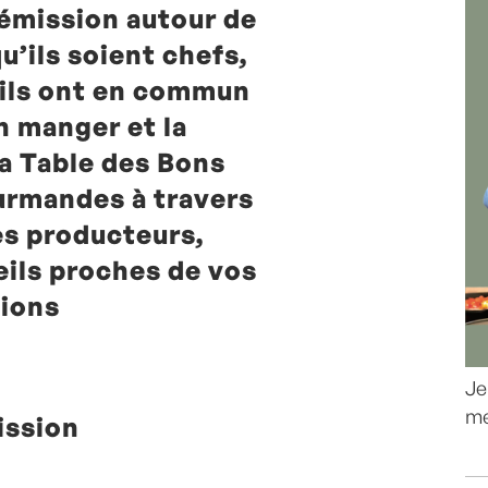
 émission autour de
qu’ils soient chefs,
, ils ont en commun
n manger et la
la Table des Bons
urmandes à travers
es producteurs,
eils proches de vos
ions
Je
me
ission