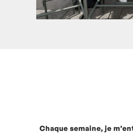
Posté à 00:05h
in
- Actualités -
,
- Radio -
0 Commentaires
Chaque semaine, je m’en