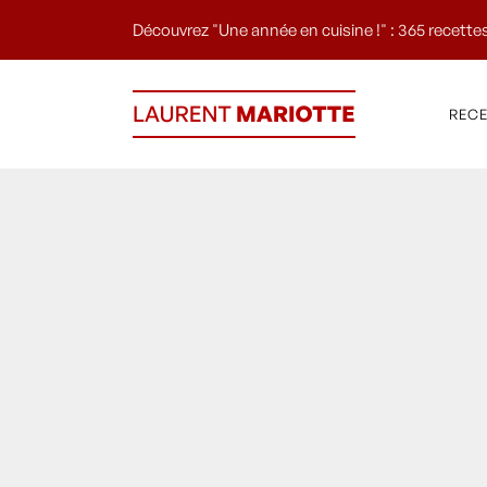
Découvrez "Une année en cuisine !" : 365 recettes
REC