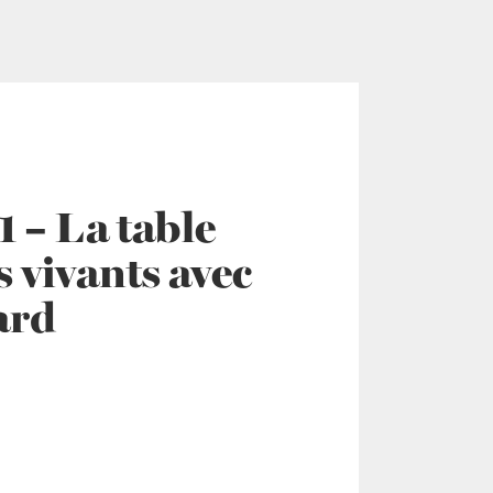
 – La table
 vivants avec
ard