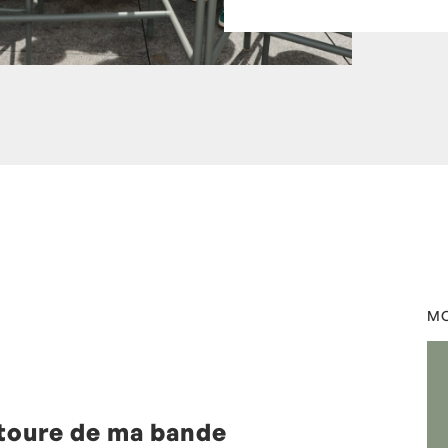
,
europe1
by
Laurent Mariotte
MO
toure de ma bande