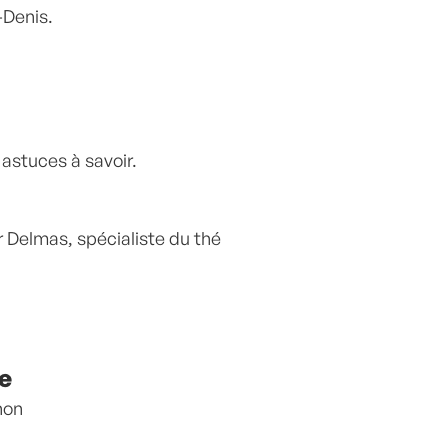
-Denis.
 astuces à savoir.
r Delmas, spécialiste du thé
e
hon