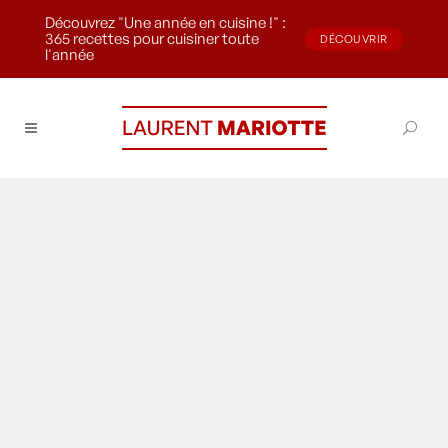
Découvrez "Une année en cuisine !" :
365 recettes pour cuisiner toute
DÉCOUVRIR
l'année