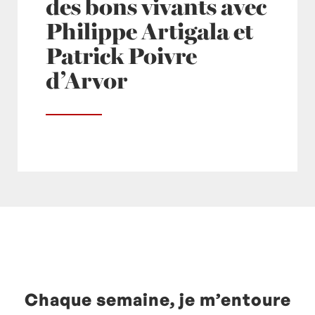
des bons vivants avec
Philippe Artigala et
Patrick Poivre
d’Arvor
Posté à 12:30h
in
- Actualités -
,
- Radio -
,
europe1
by
Laurent Mariotte
0 Commentaires
Chaque semaine, je m’entoure