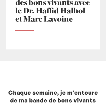
des bons vivants avec
le Dr. Haffid Halhol
et Marc Lavoine
Posté à 12:30h
in
- Actualités -
,
europe1
by
Laurent Mariotte
0 Commentaires
Chaque semaine, je m’entoure
de ma bande de bons vivants