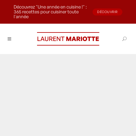
Découvrez "Une année en cuisine !" :
365 recettes pour cuisiner toute
DÉCOUVRIR
l'année