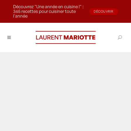
Découvrez "Une année en cuisine !" :
365 recettes pour cuisiner toute
DÉCOUVRIR
l'année