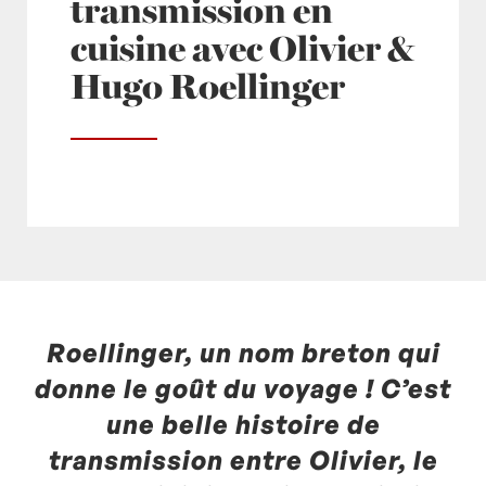
transmission en
cuisine avec Olivier &
Hugo Roellinger
Roellinger, un nom breton qui
Posté à 11:58h
in
- Actualités -
,
- Radio -
by
Laurent Mariotte
0 Commentaires
donne le goût du voyage ! C’est
une belle histoire de
transmission entre Olivier, le