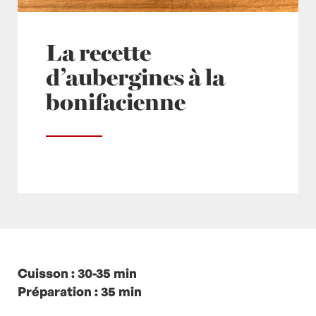
La recette
d’aubergines à la
bonifacienne
Posté à 21:00h
Cuisson : 30-35 min
in
- Petits plats en équilibre -
,
-
Recette -
Préparation : 35 min
,
Aubergine
,
Aubergines
,
Basilic
,
Corse
,
ETE
,
Lait
,
Légumes
,
Oignon
,
Oignons
,
Pain
,
Persil
,