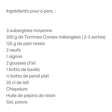
persil plat
,
recette-home
,
Tomme de brebis
by
Laurent Mariotte
Ingrédients pour 6 pers. :
1 Commentaire
3 aubergines moyenne
200 g de Tommes Corses mélangées ( 2-3 sortes)
125 g de pain rassis
2 oeufs
1 oignon
2 gousses d’ail
1 botte de basilic
½ botte de persil plat
25 cl de lait
Chapelure
Huile de pépins de raisin
Sel, poivre