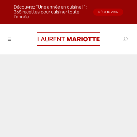
Découvrez "Une année en cuisine !" :
365 recettes pour cuisiner toute
DÉCOUVRIR
l'année