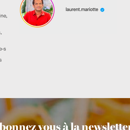
ine,
,
e-s
s
bonnez vous à la newsletter