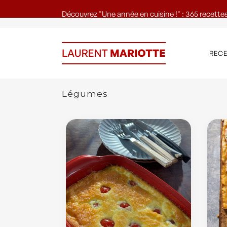
Découvrez "Une année en cuisine !" : 365 recettes
REC
Légumes