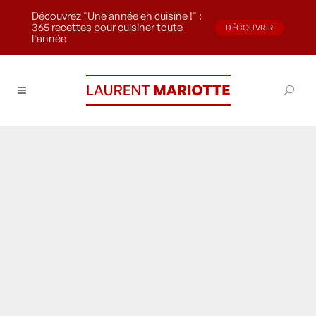
Découvrez "Une année en cuisine !" :
365 recettes pour cuisiner toute
DÉCOUVRIR
l'année