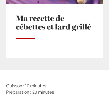
Ma recette de
cébettes et lard grillé
Posté à 14:10h
Cuisson : 10 minutes
in
- Express
,
- Pas cher !
,
- Petits
plats en équilibre -
Préparation : 20 minutes
,
- Recette -
,
Apéritif
,
Apéro
,
Bacon
,
Citron
,
Entrée
,
Entrées
,
ETE
,
Lard
,
Menthe
,
recette-home
,
Yaourt
,
yaourt grec
by