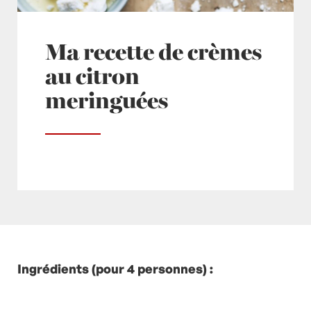
Ma recette de crèmes
au citron
meringuées
Posté à 17:27h
Ingrédients (pour 4 personnes) :
in
- Recette -
,
Desserts
by
Laurent
Mariotte
4 Commentaires