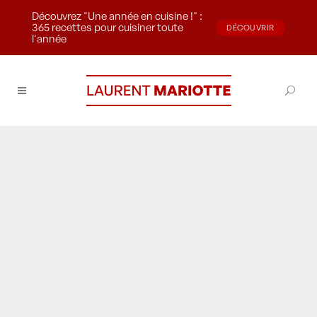
Découvrez "Une année en cuisine !" :
365 recettes pour cuisiner toute
DÉCOUVRIR
l'année