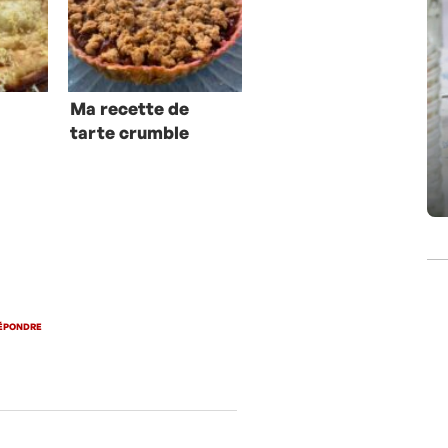
Ma recette de
tarte crumble
mirabelles
quetsches
ÉPONDRE