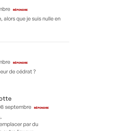
embre
RÉPONDRE
, alors que je suis nulle en
embre
RÉPONDRE
ueur de cédrat ?
otte
 08 septembre
RÉPONDRE
,
remplacer par du