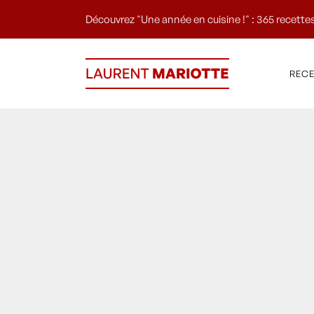
Découvrez "Une année en cuisine !" : 365 recettes
REC