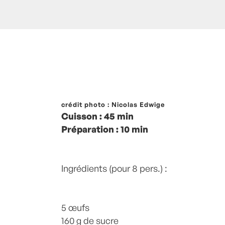
Posté à 17:24h
crédit photo : Nicolas Edwige
in
- Petits plats en équilib
Cuisson : 45 min
Corse
,
Desserts
,
ETE
,
liqueur de cedrat
Préparation : 10 min
Sucre
by
Laurent Mariotte
4 Comment
Ingrédients (pour 8 pers.) :
5 œufs
160 g de sucre