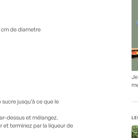
2 cm de diametre
Je
me
e sucre jusqu’à ce que le
 par-dessus et mélangez.
LE
r et terminez par la liqueur de