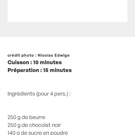
Posté à 14:30h
crédit photo : Nicolas Edwige
in
- Petits plats en équilibre -
,
-
Cuisson : 10 minutes
Recette -
,
Beurre
,
Cardamome
,
cardamone
,
Préparation : 15 minutes
Chocolat
,
chocolat noir
,
farine
,
fleur de sel
,
recette-home
by
Laurent Mariotte
2
Commentaires
Ingrédients (pour 4 pers.) :
250 g de beurre
250 g de chocolat noir
140 g de sucre en poudre