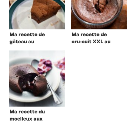
Ma recette de
Ma recette de
gâteau au
cru-cuit XXL au
chocolat – crème
chocolat de Perla
anglaise express
Servan-Schreiber
Ma recette du
moelleux aux
œufs en chocolat