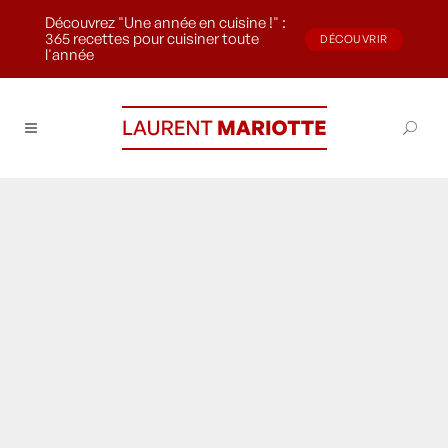
Découvrez "Une année en cuisine !" :
365 recettes pour cuisiner toute
DÉCOUVRIR
l'année