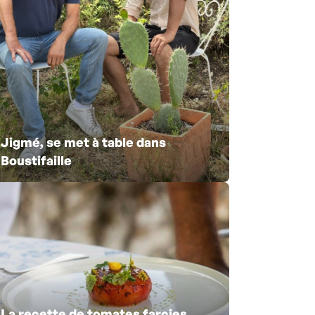
Jigmé, se met à table dans
Boustifaille
La recette de tomates farcies