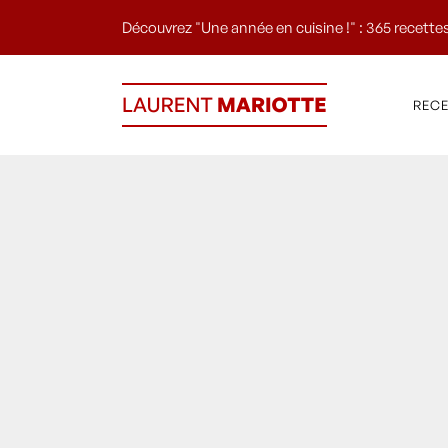
Découvrez "Une année en cuisine !" : 365 recettes
REC