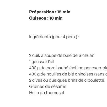
Posté à 16:53h
Préparation : 15 min
in
- Express
,
- Pas cher !
,
Recette -
Cuisson : 10 min
,
Ail
,
Miel
,
Nouilles de riz
,
Plat
,
recette-home
,
Sauce
,
Sauce soja
,
Sésa
Laurent Mariotte
2 Commentaires
Ingrédients (pour 4 pers.) :
2 cuil. à soupe de baie de Sichuan
1 gousse d’ail
400 g de porc haché (échine par exempl
400 g de nouilles de blé chinoises (sans 
2 cives ou quelques brins de ciboulette
Graines de sésame
Huile de tournesol