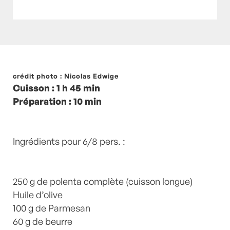
Posté à 16:42h
crédit photo : Nicolas Edwige
in
- Pas cher !
,
- Petits plats en
Cuisson : 1 h 45 min
équilibre -
,
- Recette -
,
3 ingrédients
,
HIVER
,
Préparation : 10 min
ITALIE
,
PAS CHER
,
Polenta complète
,
recette-
home
,
weekenditalie
by
Laurent Mariotte
2
Commentaires
Ingrédients pour 6/8 pers. :
250 g de polenta complète (cuisson longue)
Huile d’olive
100 g de Parmesan
60 g de beurre