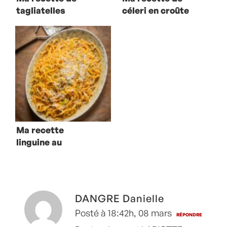
tagliatelles
céleri en croûte
bolognaise
de pain
Ma recette
linguine au
poireau et
paprika fumé
DANGRE Danielle
Posté à 18:42h, 08 mars
RÉPONDRE