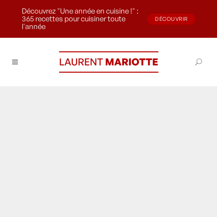
Découvrez "Une année en cuisine !" :
365 recettes pour cuisiner toute
DÉCOUVRIR
l'année