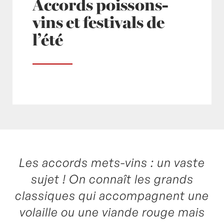
Accords poissons-
vins et festivals de
l’été
Les accords mets-vins : un vaste
Posté à 10:00h
in
- Actualités -
,
- Radio -
by
Laurent Mariotte
0 Commentaires
sujet ! On connaît les grands
classiques qui accompagnent une
volaille ou une viande rouge mais