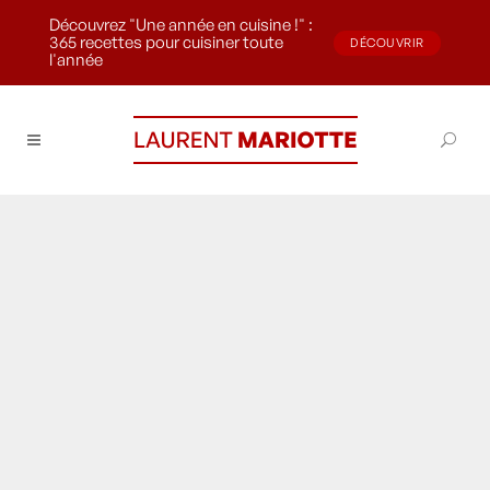
Découvrez "Une année en cuisine !" :
365 recettes pour cuisiner toute
DÉCOUVRIR
l'année