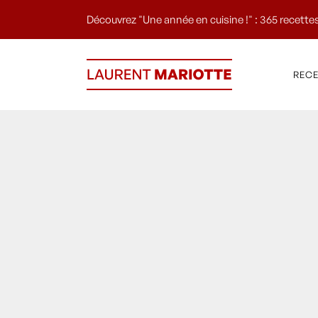
Découvrez "Une année en cuisine !" : 365 recettes
REC