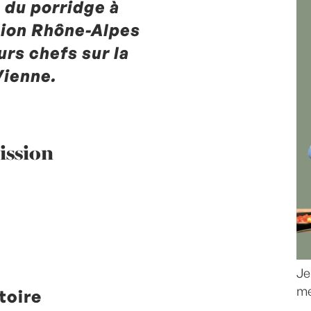
 du porridge à
égion Rhône-Alpes
urs chefs sur la
Vienne.
ission
Je
me
toire