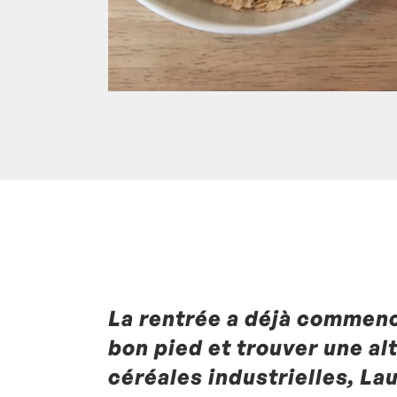
La rentrée a déjà commenc
Posté à 12:37h
in
- Radio -
,
Avoine
,
Céréa
Lait
,
Miel
,
Noisette
,
Petit-déjeuner
by
La
bon pied et trouver une al
Commentaires
céréales industrielles, La