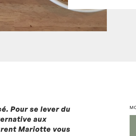
é. Pour se lever du
les
,
Figue
,
Fromage blanc
,
MO
urent Mariotte
0
ternative aux
urent Mariotte vous