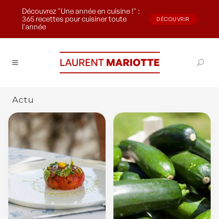
Découvrez "Une année en cuisine !" :
365 recettes pour cuisiner toute
DÉCOUVRIR
l'année
Actu