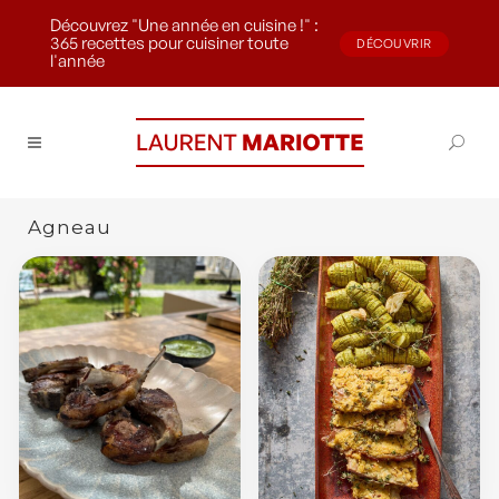
Découvrez "Une année en cuisine !" :
365 recettes pour cuisiner toute
DÉCOUVRIR
l'année
Agneau