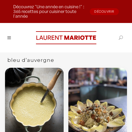
Découvrez "Une année en cuisine !" :
365 recettes pour cuisiner toute
DÉCOUVRIR
l'année
bleu d’auvergne