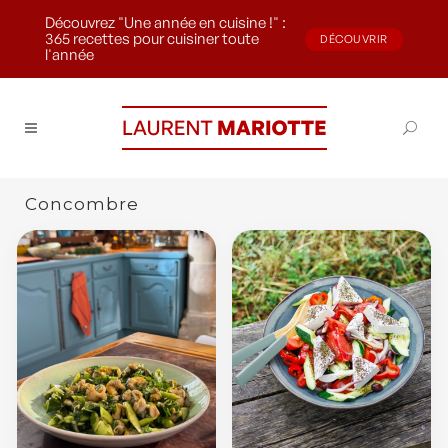
Découvrez "Une année en cuisine !" :
365 recettes pour cuisiner toute
DÉCOUVRIR
l'année
Concombre