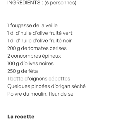
d'été
INGREDIENTS : (6 personnes)
,
Tomate
,
Tomates
,
Végétarien
by
Laurent
Mariotte
0 Commentaires
1 fougasse de la veille
1 dl d’huile d’olive fruité vert
1 dl d’huile d’olive fruité noir
200 g de tomates cerises
2 concombres épineux
100 g d’olives noires
250 g de féta
1 botte d’oignons cébettes
Quelques pincées d’origan séché
Poivre du moulin, fleur de sel
La recette