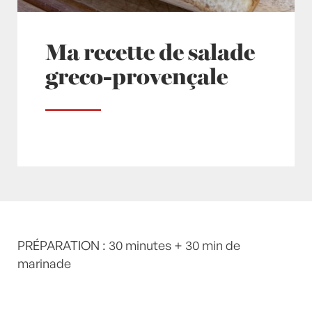
Ma recette de salade
greco-provençale
Posté à 21:10h
PRÉPARATION : 30 minutes + 30 min de
in
- Petits plats en équilibre -
,
-
Recette -
marinade
,
Concombre
,
Entrée
,
Entrées
,
ETE
,
Féta
,
fougasse
,
FRAIS
,
Huile d'olive
,
Olive
,
Olives
,
Origan
,
recette-home
,
Salade
,
Salades
,
salades