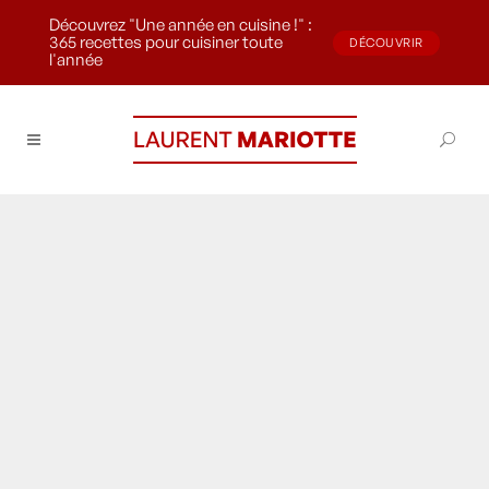
Découvrez "Une année en cuisine !" :
365 recettes pour cuisiner toute
DÉCOUVRIR
l'année