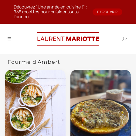
Découvrez "Une année en cuisine !" :
365 recettes pour cuisiner toute
DÉCOUVRIR
l'année
Fourme d’Ambert